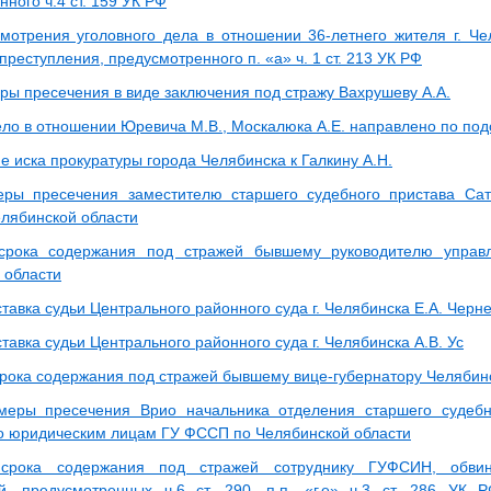
ного ч.4 ст. 159 УК РФ
мотрения уголовного дела в отношении 36-летнего жителя г. Че
реступления, предусмотренного п. «а» ч. 1 ст. 213 УК РФ
ры пресечения в виде заключения под стражу Вахрушеву А.А.
ело в отношении Юревича М.В., Москалюка А.Е. направлено по под
 иска прокуратуры города Челябинска к Галкину А.Н.
еры пресечения заместителю старшего судебного пристава С
елябинской области
срока содержания под стражей бывшему руководителю управл
 области
тавка судьи Центрального районного суда г. Челябинска Е.А. Черн
тавка судьи Центрального районного суда г. Челябинска А.В. Ус
рока содержания под стражей бывшему вице-губернатору Челябин
меры пресечения Врио начальника отделения старшего судеб
о юридическим лицам ГУ ФССП по Челябинской области
срока содержания под стражей сотруднику ГУФСИН, обви
й, предусмотренных ч.6 ст. 290, п.п. «г,е» ч.3 ст. 286 УК 