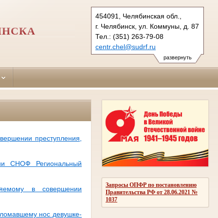
454091, Челябинская обл.,
г. Челябинск, ул. Коммуны, д. 87
ИНСКА
Тел.: (351) 263-79-08
centr.chel@sudrf.ru
развернуть
вершении преступления,
ции СНОФ Региональный
Запросы ОПФР по постановлению
няемому в совершении
Правительства РФ от 28.06.2021 №
1037
сломавшему нос девушке-