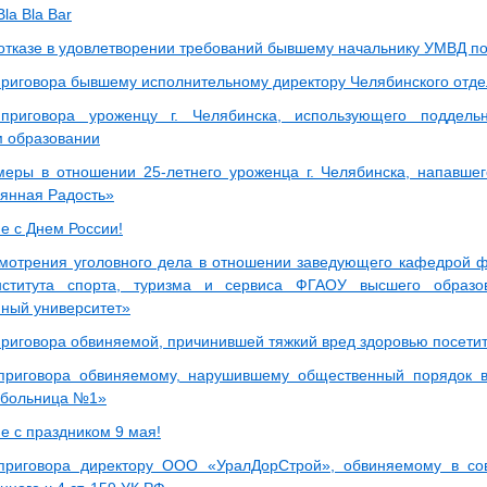
la Bla Bar
отказе в удовлетворении требований бывшему начальнику УМВД по 
риговора бывшему исполнительному директору Челябинского отд
приговора уроженцу г. Челябинска, использующего подде
 образовании
еры в отношении 25-летнего уроженца г. Челябинска, напавше
янная Радость»
е с Днем России!
мотрения уголовного дела в отношении заведующего кафедрой ф
нститута спорта, туризма и сервиса ФГАОУ высшего образо
нный университет»
риговора обвиняемой, причинившей тяжкий вред здоровью посети
приговора обвиняемому, нарушившему общественный порядок 
 больница №1»
е с праздником 9 мая!
приговора директору ООО «УралДорСтрой», обвиняемому в со