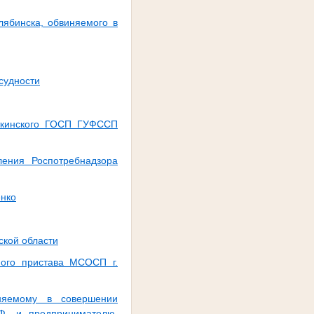
лябинска, обвиняемого в
судности
аткинского ГОСП ГУФССП
ения Роспотребнадзора
енко
ской области
ного пристава МСОСП г.
няемому в совершении
РФ, и предпринимателю,