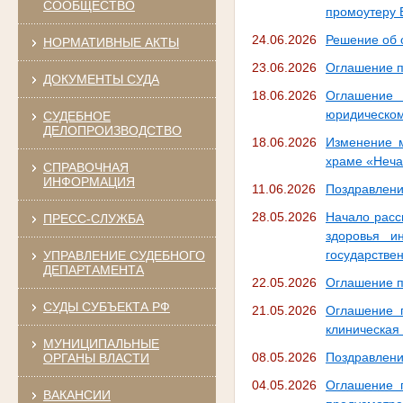
СООБЩЕСТВО
промоутеру B
24.06.2026
Решение об 
НОРМАТИВНЫЕ АКТЫ
23.06.2026
Оглашение п
ДОКУМЕНТЫ СУДА
18.06.2026
Оглашение 
юридическом
СУДЕБНОЕ
ДЕЛОПРОИЗВОДСТВО
18.06.2026
Изменение м
храме «Неча
СПРАВОЧНАЯ
ИНФОРМАЦИЯ
11.06.2026
Поздравлени
28.05.2026
Начало расс
ПРЕСС-СЛУЖБА
здоровья и
государстве
УПРАВЛЕНИЕ СУДЕБНОГО
ДЕПАРТАМЕНТА
22.05.2026
Оглашение п
СУДЫ СУБЪЕКТА РФ
21.05.2026
Оглашение 
клиническая
МУНИЦИПАЛЬНЫЕ
08.05.2026
Поздравлени
ОРГАНЫ ВЛАСТИ
04.05.2026
Оглашение 
ВАКАНСИИ