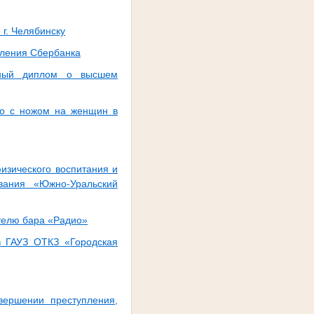
г. Челябинску
еления Сбербанка
льный диплом о высшем
го с ножом на женщин в
изического воспитания и
вания «Южно-Уральский
телю бара «Радио»
в ГАУЗ ОТКЗ «Городская
вершении преступления,